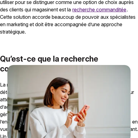
utiliser pour se distinguer comme une option de choix auprès
des clients qui magasinent est la
recherche commanditée
.
Cette solution accorde beaucoup de pouvoir aux spécialistes
en marketing et doit être accompagnée d’une approche
stratégique.
Qu’est-ce que la recherche
commanditée?
La recherche commanditée met en évidence des produits
déterminés directement sur les sites Web des détaillants pour
atteindre des consommateurs ayant de fortes intentions
d’achat. Les marques investissent dans cette stratégie,
généralement perçue comme étant une tactique du bas de
l’entonnoir de marketing, pour que leurs produits soient bien en
vue dans les résultats de recherche du site Web d’un détaillant.
Un avantage clé est qu’elle fonctionne souvent selon un