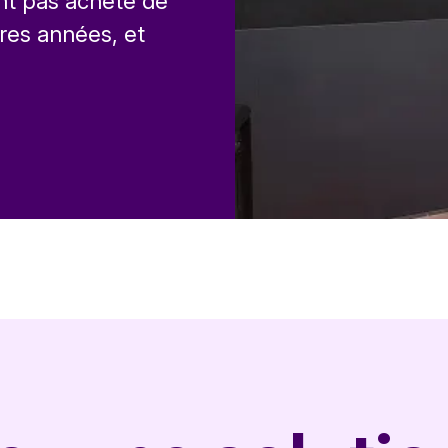
ent pas acheté de
res années, et