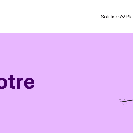
Solutions
Pla
otre