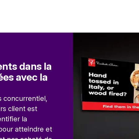
ents dans la
ées avec la
s concurrentiel,
rs client est
tifier la
pour atteindre et